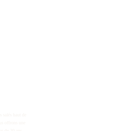
is 
le
s salés haut de 
us offrons une 
us de 20 ans 