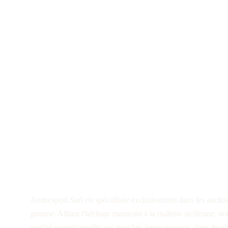
Exportation d'ancho
d'excellence mondia
Andrexport Sarl est spécialisée exclusivement dans les anchoi
gamme. Alliant l'héritage marocain à la maîtrise sicilienne, no
qualité exceptionnelle aux marchés internationaux, forts de pl