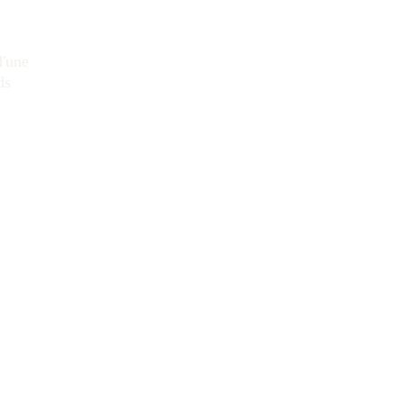
d'une 
ds 