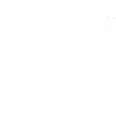
Depui
pê