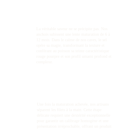
03. L'Alchimie du temps
La véritable saveur ne se précipite pas. Nos 
anchois subissent une lente maturation de 6 à 
12 mois. Dans le calme de nos caves, le sel 
opère sa magie, transformant la texture et 
conférant au poisson sa teinte caractéristique 
rouge pourpre et son profil umami profond et 
complexe.
04. La Révélation
Une fois la maturation achevée, nos artisans 
séparent les filets à la main. Cette étape 
délicate requiert une dextérité exceptionnelle 
pour garantir un calibrage homogène et une 
présentation irréprochable, offrant un produit 