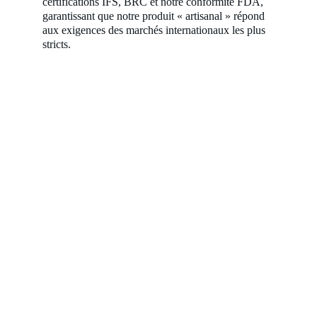
certifications IFS, BRC et notre conformité FDA, 
garantissant que notre produit « artisanal » répond 
aux exigences des marchés internationaux les plus 
stricts.
" Chez Andrexport Sarl, notre aventure 
commence avec la mer, source de tout ce 
que nous valorisons. Des eaux du Maroc 
aux tables de toute l'Europe, notre mission 
est de partager la richesse de notre 
patrimoine marin. Chaque produit reflète 
non seulement la fraîcheur, mais aussi une 
histoire de confiance et de savoir-faire. "